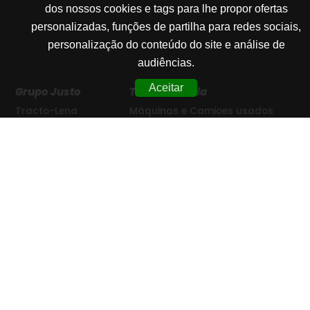
dos nossos cookies e tags para lhe propor ofertas
personalizadas, funções de partilha para redes sociais,
personalização do conteúdo do site e análise de
audiências.
Aceitar
Grupo Justo
Truckstar, Lda
Tracto-Lena
Máquinas e Camioes usados
Truckstar
CentroStar
+351 244 482 000
Baumak
comercial@truckstar.pt
IC2 KM120 - Alto do Vieiro
2400-822 Leiria