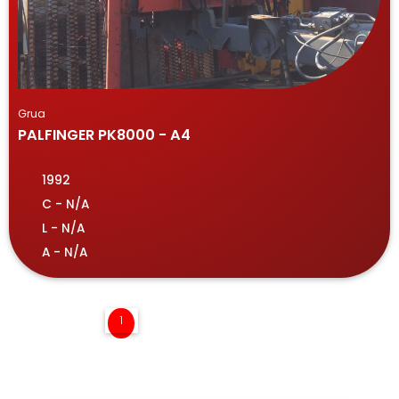
Grua
PALFINGER PK8000 - A4
1992
C - N/A
L - N/A
A - N/A
1
2
3
4
Recomendados